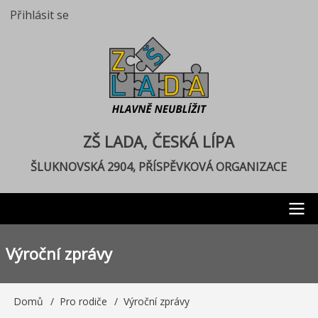
Přejít
Přihlásit se
User
k
account
hlavnímu
menu
obsahu
ZŠ LADA, ČESKÁ LÍPA
ŠLUKNOVSKÁ 2904, PŘÍSPĚVKOVÁ ORGANIZACE
Main
Výroční zprávy
navigation
Domů
Pro rodiče
Výroční zprávy
Drobečková