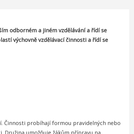
šším odborném a jiném vzdělávání a řídí se
stí výchovně vzdělávací činnosti a řídí se
ní. Činnosti probíhají formou pravidelných nebo
ti. Družina umožňuje žákům přípravu na