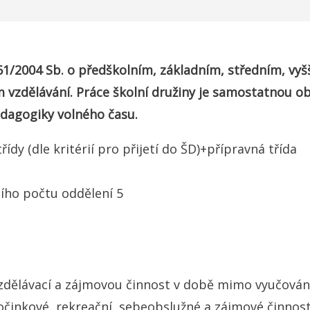
561/2004 Sb. o předškolním, základním, středním, vy
vzdělávání. Práce školní družiny je samostatnou obla
edagogiky volného času.
e kritérií pro přijetí do ŠD)+přípravná třída
 počtu oddělení 5
, vzdělávací a zájmovou činnost v době mimo vyučová
činkové, rekreační, sebeobslužné a zájmové činnos