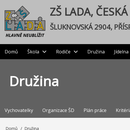
Přejít
User
ZŠ LADA, ČESKÁ
k
hlavnímu
account
ŠLUKNOVSKÁ 2904, PŘÍ
obsahu
menu
Domů
Škola
Rodiče
Družina
Jídelna
Main
navigation
Družina
Vychovatelky
Organizace ŠD
Plán práce
Kritéri
Družina
Domů
Družina