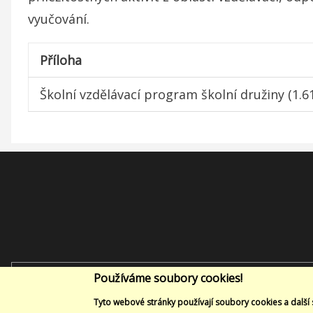
vyučování.
Příloha
Školní vzdělávací program školní družiny
(1.6
Menu
patičky
Hledat
Používáme soubory cookies!
Tyto webové stránky používají soubory cookies a další 