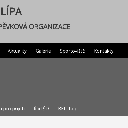
 LÍPA
SPĚVKOVÁ ORGANIZACE
Aktuality
Galerie
Sportoviště
Kontakty
a pro přijetí
Řád ŠD
BELLhop