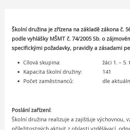
Drobečková
navigace
Školní družina je zřízena na základě zákona č. 
podle vyhlášky MŠMT č. 74/2005 Sb. o zájmovém 
specifickými požadavky, pravidly a zásadami p
Cílová skupina: žáci 1. – 5. třídy (dl
Kapacita školní družiny: 141
Počet zaměstnanců: dle aktuálního
Poslání zařízení:
Školní družina realizuje a zajišťuje výchovnou
příležitostných aktivit z oblasti vzdělávací,
odpo