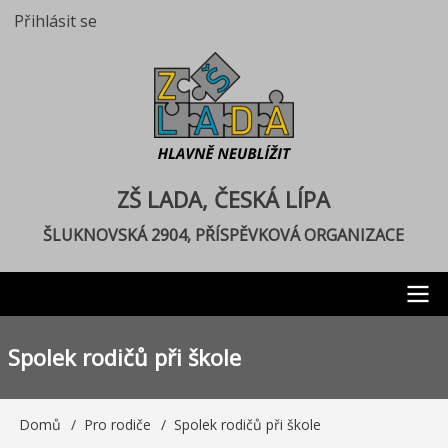
Přejít
Přihlásit se
User
k
account
hlavnímu
menu
obsahu
ZŠ LADA, ČESKÁ LÍPA
ŠLUKNOVSKÁ 2904, PŘÍSPĚVKOVÁ ORGANIZACE
Main
Spolek rodičů při škole
navigation
Domů
Pro rodiče
Spolek rodičů při škole
Drobečková