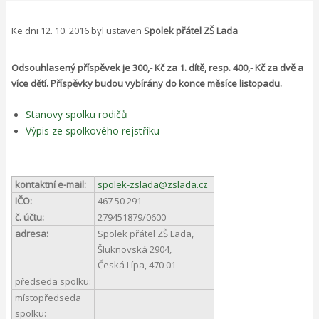
navigace
Ke dni 12. 10. 2016 byl ustaven
Spolek přátel ZŠ Lada
Odsouhlasený příspěvek je 300,- Kč za 1. dítě, resp. 400,- Kč za dvě a
více dětí. Příspěvky budou vybírány do konce měsíce listopadu.
Stanovy spolku rodičů
Výpis ze spolkového rejstříku
kontaktní e-mail:
spolek-zslada@zslada.cz
IČO:
467 50 291
č. účtu:
279451879/0600
adresa:
Spolek přátel ZŠ Lada,
Šluknovská 2904,
Česká Lípa, 470 01
předseda spolku:
místopředseda
spolku: