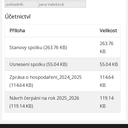
pokladník:
Jana Valešová
Účetnictví
Příloha
Velikost
263.76
Stanovy spolku
(263.76 KB)
KB
Usnesení spolku
(55.04 KB)
55.04 KB
Zpráva o hospodaření_2024_2025
114.64
(114.64 KB)
KB
Návrh čerpání na rok 2025_2026
119.14
(119.14 KB)
KB